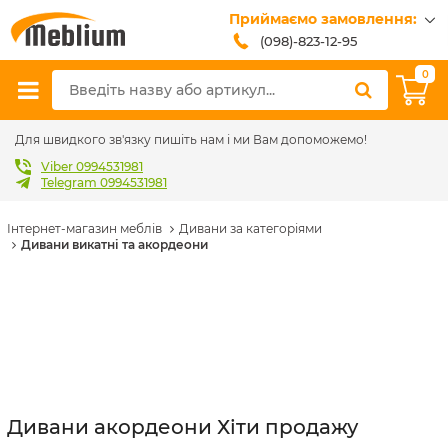
Приймаємо замовлення:
(098)-823-12-95
(099)-608-42-32
0
(093)-618-62-02
sales@meblium.com.ua
Для швидкого зв'язку пишіть нам і ми Вам допоможемо!
Viber 0994531981
Telegram 0994531981
Інтернет-магазин меблів
Дивани за категоріями
Дивани викатні та акордеони
Дивани акордеони Хіти продажу