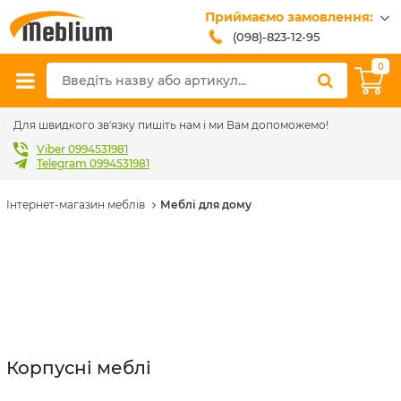
Приймаємо замовлення:
(098)-823-12-95
(099)-608-42-32
0
(093)-618-62-02
sales@meblium.com.ua
Для швидкого зв'язку пишіть нам і ми Вам допоможемо!
Viber 0994531981
Telegram 0994531981
Інтернет-магазин меблів
Меблі для дому
Корпусні меблі