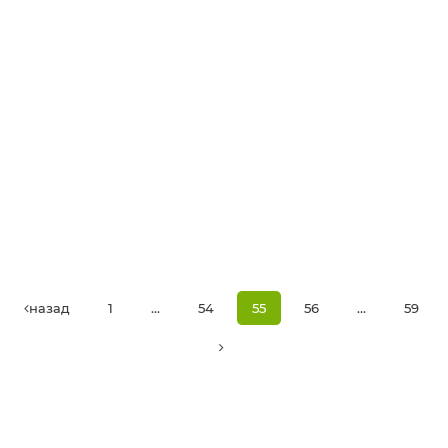
назад
1
...
54
55
56
...
59