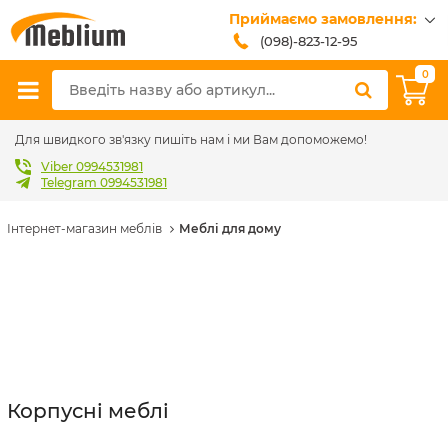
Приймаємо замовлення:
(098)-823-12-95
(099)-608-42-32
0
(093)-618-62-02
sales@meblium.com.ua
Для швидкого зв'язку пишіть нам і ми Вам допоможемо!
Viber 0994531981
Telegram 0994531981
Інтернет-магазин меблів
Меблі для дому
Корпусні меблі