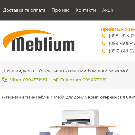
Доставка та оплата
Про нас
Контакти
Акції
Приймаємо за
(098)-823-12
(099)-608-4
(093)-618-62
sales@mebl
Для швидкого зв'язку пишіть нам і ми Вам допоможемо!
Viber 0994531981
Telegram 0994531981
Інтернет-магазин меблів
Меблі для дому
Комп'ютерний стіл СК-71