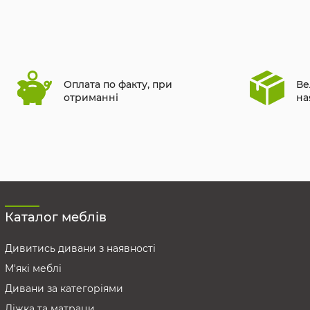
Оплата по факту, при
Ве
отриманні
на
Каталог меблів
Дивитись дивани з наявності
М'які меблі
Дивани за категоріями
Ліжка та матраци