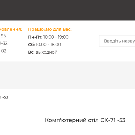
мовлення:
Працюємо для Вас:
-95
Пн-Пт:
10:00 - 19:00
2-32
Cб:
10:00 - 18:00
-02
ium.com.ua
Вс:
выходной
 -53
Комп'ютерний стіл СК-71 -53