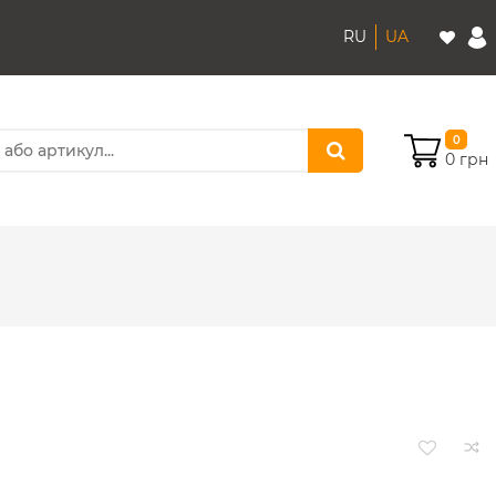
RU
UA
0
0 грн