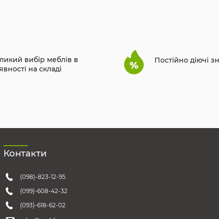
ликий вибір меблів в
Постійно діючі з
явності на складі
Контакти
(098)-823-12-95
(099)-608-42-32
(093)-618-62-02