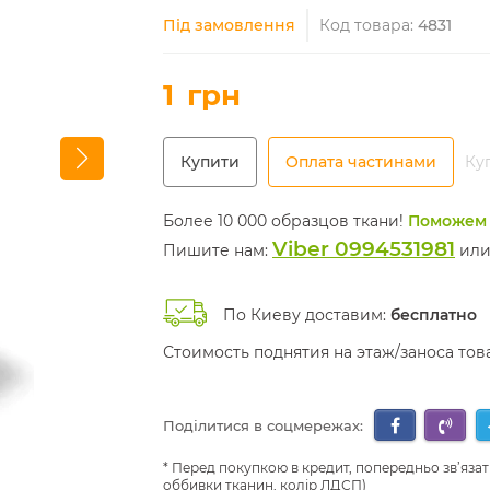
Під замовлення
Код товара:
4831
1
грн
Купити
Оплата частинами
Куп
Более 10 000 образцов ткани!
Поможем 
Viber 0994531981
Пишите нам:
ил
По Киеву доставим:
бесплатно
Стоимость поднятия на этаж/заноса то
Поділитися в соцмережах:
Перед покупкою в кредит, попередньо зв’язат
оббивки тканин, колір ЛДСП)