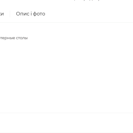
ки
Опис і фото
ютерные столы