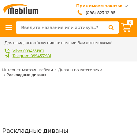
Принимаем заказы:
(098)-823-12-95
(099)-608-42-32
0
(093)-618-62-02
sales@meblium.com.ua
Для швидкого зв'язку пишіть нам і ми Вам допоможемо!
Viber 0994531981
Telegram 0994531981
Интернет-магазин мебели
Диваны по категориям
Раскладные диваны
Раскладные диваны