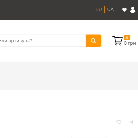
RU
UA
0
0 грн