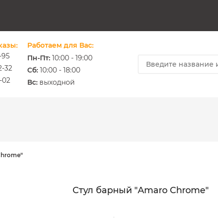
казы:
Работаем для Вас:
-95
Пн-Пт:
10:00 - 19:00
2-32
Cб:
10:00 - 18:00
-02
ium.com.ua
Вс:
выходной
Chrome"
Стул барный "Amaro Chrome"