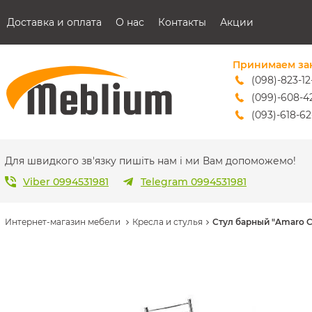
Доставка и оплата
О нас
Контакты
Акции
Принимаем за
(098)-823-12
(099)-608-4
(093)-618-62
sales@mebl
Для швидкого зв'язку пишіть нам і ми Вам допоможемо!
Viber 0994531981
Telegram 0994531981
Интернет-магазин мебели
Кресла и стулья
Стул барный "Amaro 