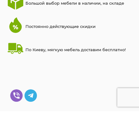
Большой выбор мебели в наличии, на складе
Постоянно действующие скидки
По Киеву, мягкую мебель доставим бесплатно!
КАТАЛОГ МЕБЕЛИ