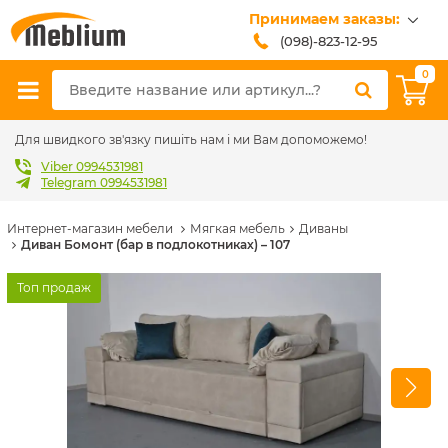
Принимаем заказы:
(098)-823-12-95
(099)-608-42-32
0
(093)-618-62-02
sales@meblium.com.ua
Для швидкого зв'язку пишіть нам і ми Вам допоможемо!
Viber 0994531981
Telegram 0994531981
Интернет-магазин мебели
Мягкая мебель
Диваны
Диван Бомонт (бар в подлокотниках) – 107
Топ продаж