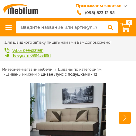
Принимаем заказы:
(098)-823-12-95
(099)-608-42-32
0
(093)-618-62-02
sales@meblium.com.ua
Для швидкого зв'язку пишіть нам і ми Вам допоможемо!
Viber 0994531981
Telegram 0994531981
Интернет-магазин мебели
Диваны по категориям
Диваны книжки
Диван Луис с подушками - 12