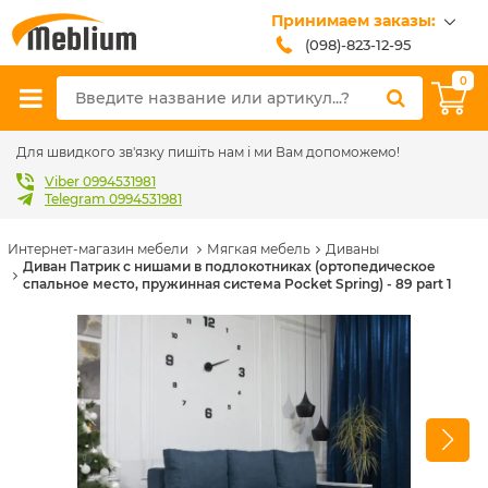
Принимаем заказы:
(098)-823-12-95
(099)-608-42-32
0
(093)-618-62-02
sales@meblium.com.ua
Для швидкого зв'язку пишіть нам і ми Вам допоможемо!
Viber 0994531981
Telegram 0994531981
Интернет-магазин мебели
Мягкая мебель
Диваны
Диван Патрик с нишами в подлокотниках (ортопедическое
спальное место, пружинная система Pocket Spring) - 89 part 1