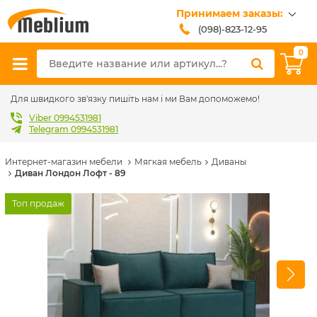
Принимаем заказы:
(098)-823-12-95
(099)-608-42-32
0
(093)-618-62-02
sales@meblium.com.ua
Для швидкого зв'язку пишіть нам і ми Вам допоможемо!
Viber 0994531981
Telegram 0994531981
Интернет-магазин мебели
Мягкая мебель
Диваны
Диван Лондон Лофт - 89
Топ продаж