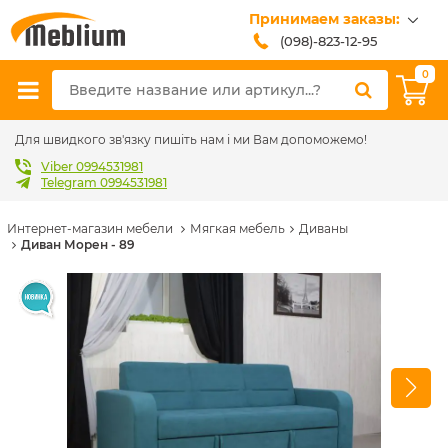
Принимаем заказы:
(098)-823-12-95
(099)-608-42-32
0
(093)-618-62-02
sales@meblium.com.ua
Для швидкого зв'язку пишіть нам і ми Вам допоможемо!
Viber 0994531981
Telegram 0994531981
Интернет-магазин мебели
Мягкая мебель
Диваны
Диван Морен - 89