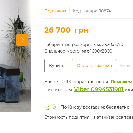
Под заказ
Код товара:
10874
26 700
грн
Габаритные размеры, мм: 2520х1070
Спальное место, мм: 1600х2000
Купить
Оплата частями
Купит
Более 10 000 образцов ткани!
Поможем 
Viber 0994531981
Пишите нам:
ил
По Киеву доставим:
бесплатно
Стоимость поднятия на этаж/заноса то