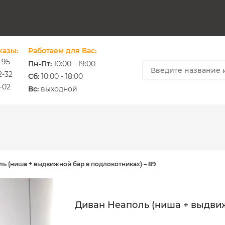
казы:
Работаем для Вас:
-95
Пн-Пт:
10:00 - 19:00
2-32
Cб:
10:00 - 18:00
-02
ium.com.ua
Вс:
выходной
ь (ниша + выдвижной бар в подлокотниках) – 89
Диван Неаполь (ниша + выдвиж