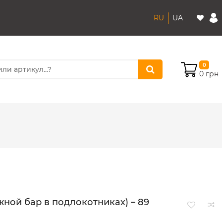
RU
UA
0
0 грн
ной бар в подлокотниках) – 89