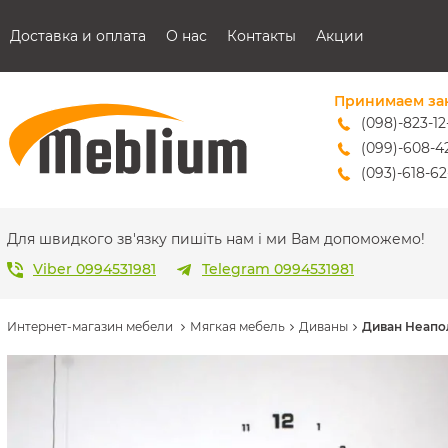
Доставка и оплата
О нас
Контакты
Акции
Принимаем за
(098)-823-12
(099)-608-4
(093)-618-62
sales@mebl
Для швидкого зв'язку пишіть нам і ми Вам допоможемо!
Viber 0994531981
Telegram 0994531981
Интернет-магазин мебели
Мягкая мебель
Диваны
Диван Неапол