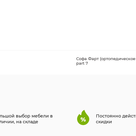
Софа Фарт (ортопедическое 
part 7
льшой выбор мебели в
Постоянно дейс
личии, на складе
скидки