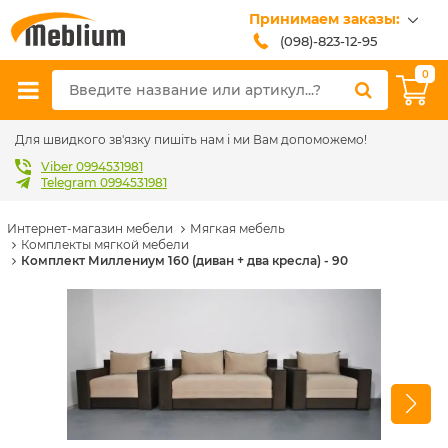
Принимаем заказы:
(098)-823-12-95
(099)-608-42-32
0
(093)-618-62-02
sales@meblium.com.ua
Для швидкого зв'язку пишіть нам і ми Вам допоможемо!
Viber 0994531981
Telegram 0994531981
Интернет-магазин мебели
Мягкая мебель
Комплекты мягкой мебели
Комплект Миллениум 160 (диван + два кресла) - 90