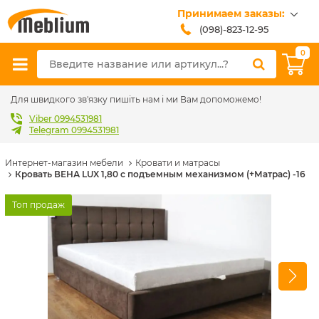
Принимаем заказы:
(098)-823-12-95
(099)-608-42-32
0
(093)-618-62-02
sales@meblium.com.ua
Для швидкого зв'язку пишіть нам і ми Вам допоможемо!
Viber 0994531981
Telegram 0994531981
Интернет-магазин мебели
Кровати и матрасы
Кровать ВЕНА LUX 1,80 с подъемным механизмом (+Матрас) -16
Топ продаж