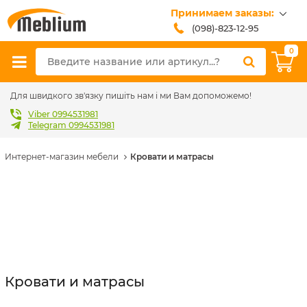
Принимаем заказы:
(098)-823-12-95
(099)-608-42-32
0
(093)-618-62-02
sales@meblium.com.ua
Для швидкого зв'язку пишіть нам і ми Вам допоможемо!
Viber 0994531981
Telegram 0994531981
Интернет-магазин мебели
Кровати и матрасы
Кровати и матрасы