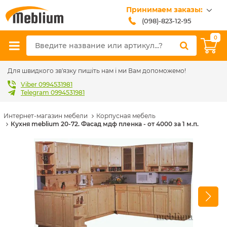
Принимаем заказы:
(098)-823-12-95
(099)-608-42-32
0
(093)-618-62-02
sales@meblium.com.ua
Для швидкого зв'язку пишіть нам і ми Вам допоможемо!
Viber 0994531981
Telegram 0994531981
Интернет-магазин мебели
Корпусная мебель
Кухня meblium 20-72. Фасад мдф пленка - от 4000 за 1 м.п.