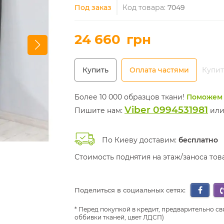
Под заказ
Код товара:
7049
24 660
грн
Купить
Оплата частями
Купит
Более 10 000 образцов ткани!
Поможем 
Viber 0994531981
Пишите нам:
ил
По Киеву доставим:
бесплатно
Стоимость поднятия на этаж/заноса то
Поделиться в социальных сетях:
Перед покупкой в кредит, предварительно св
оббивки тканей, цвет ЛДСП)