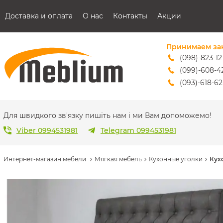
Доставка и оплата
О нас
Контакты
Акции
Принимаем за
(098)-823-12
(099)-608-4
(093)-618-62
sales@mebl
Для швидкого зв'язку пишіть нам і ми Вам допоможемо!
Viber 0994531981
Telegram 0994531981
Интернет-магазин мебели
Мягкая мебель
Кухонные уголки
Кух