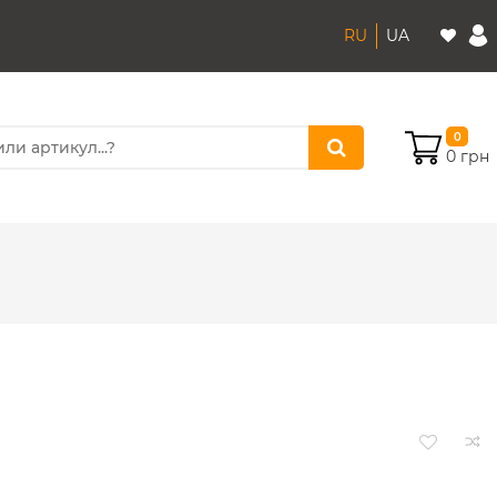
RU
UA
0
0 грн