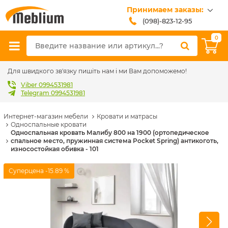
Принимаем заказы:
(098)-823-12-95
(099)-608-42-32
0
(093)-618-62-02
sales@meblium.com.ua
Для швидкого зв'язку пишіть нам і ми Вам допоможемо!
Viber 0994531981
Telegram 0994531981
Интернет-магазин мебели
Кровати и матрасы
Односпальные кровати
Односпальная кровать Малибу 800 на 1900 (ортопедическое
спальное место, пружинная система Pocket Spring) антикоготь,
износостойкая обивка - 101
Суперцена
-15.89 %