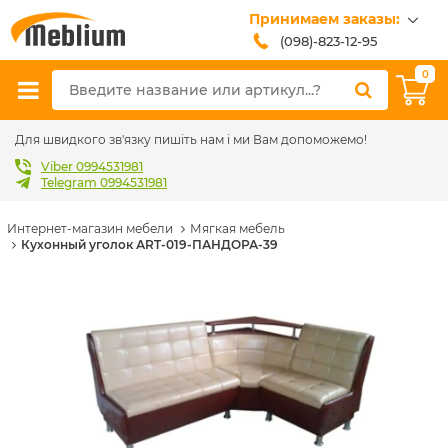
Принимаем заказы:
(098)-823-12-95
(099)-608-42-32
0
(093)-618-62-02
sales@meblium.com.ua
Для швидкого зв'язку пишіть нам і ми Вам допоможемо!
Viber 0994531981
Telegram 0994531981
Интернет-магазин мебели
Мягкая мебель
Кухонный уголок АRT-019-ПАНДОРА-39