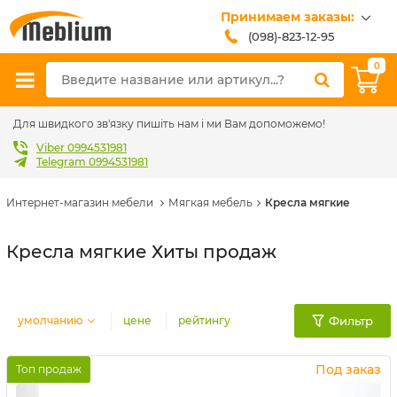
Принимаем заказы:
(098)-823-12-95
(099)-608-42-32
0
(093)-618-62-02
sales@meblium.com.ua
Для швидкого зв'язку пишіть нам і ми Вам допоможемо!
Viber 0994531981
Telegram 0994531981
Интернет-магазин мебели
Мягкая мебель
Кресла мягкие
Кресла мягкие Хиты продаж
умолчанию
цене
рейтингу
Фильтр
Под заказ
Топ продаж