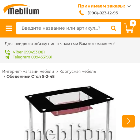
Принимаем заказы:
(098)-823-12-95
(099)-608-42-32
0
(093)-618-62-02
sales@meblium.com.ua
Для швидкого зв'язку пишіть нам і ми Вам допоможемо!
Viber 0994531981
Telegram 0994531981
Интернет-магазин мебели
Корпусная мебель
Обеденный Стол S-2-48