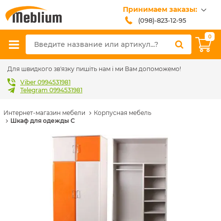
Принимаем заказы:
(098)-823-12-95
(099)-608-42-32
0
(093)-618-62-02
sales@meblium.com.ua
Для швидкого зв'язку пишіть нам і ми Вам допоможемо!
Viber 0994531981
Telegram 0994531981
Интернет-магазин мебели
Корпусная мебель
Шкаф для одежды С