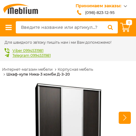
Принимаем заказы:
(098)-823-12-95
(099)-608-42-32
0
(093)-618-62-02
sales@meblium.com.ua
Для швидкого зв'язку пишіть нам і ми Вам допоможемо!
Viber 0994531981
Telegram 0994531981
Интернет-магазин мебели
Корпусная мебель
Шкаф-купе Ника-3 комби Д-З-20