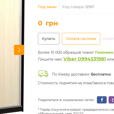
Под заказ
Код товара:
12157
0
грн
Купить
Оплата частями
Купит
Более 10 000 образцов ткани!
Поможем 
Viber 0994531981
Пишите нам:
ил
По Киеву доставим:
бесплатно
Стоимость поднятия на этаж/заноса то
Поделиться в социальных сетях:
Перед покупкой в кредит, предварительно св
оббивки тканей, цвет ЛДСП)