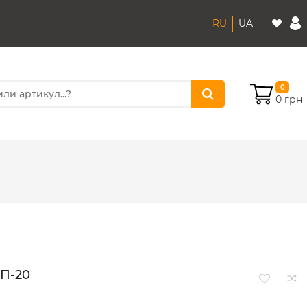
RU
UA
0
0 грн
-П-20