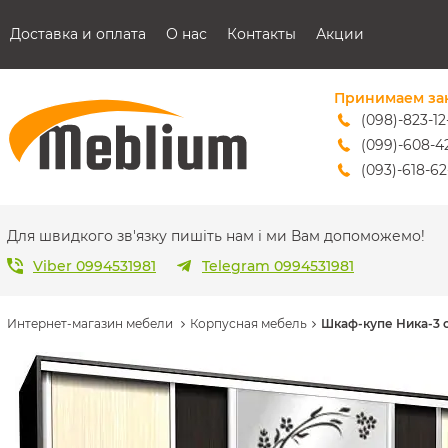
Доставка и оплата
О нас
Контакты
Акции
Принимаем за
(098)-823-12
(099)-608-4
(093)-618-62
sales@mebl
Для швидкого зв'язку пишіть нам і ми Вам допоможемо!
Viber 0994531981
Telegram 0994531981
Интернет-магазин мебели
Корпусная мебель
Шкаф-купе Ника-3 с