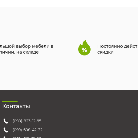
льшой выбор мебели в
Постоянно дейс
личии, на складе
скидки
Контакты
(098)-823-12-95
(099)-608-42-32