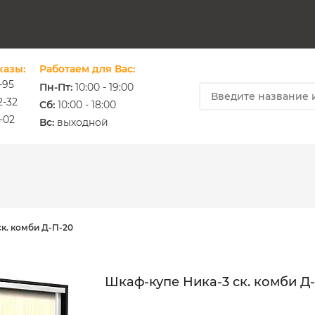
казы:
Работаем для Вас:
-95
Пн-Пт:
10:00 - 19:00
2-32
Cб:
10:00 - 18:00
-02
ium.com.ua
Вс:
выходной
к. комби Д-П-20
Шкаф-купе Ника-3 ск. комби Д