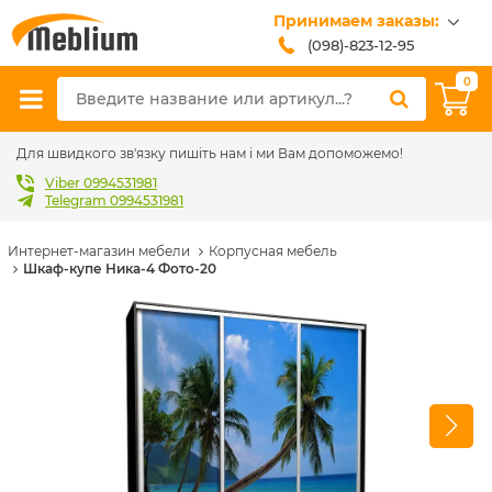
Принимаем заказы:
(098)-823-12-95
(099)-608-42-32
0
(093)-618-62-02
sales@meblium.com.ua
Для швидкого зв'язку пишіть нам і ми Вам допоможемо!
Viber 0994531981
Telegram 0994531981
Интернет-магазин мебели
Корпусная мебель
Шкаф-купе Ника-4 Фото-20