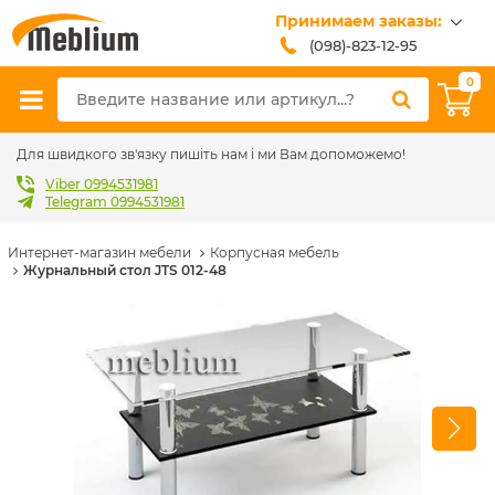
Принимаем заказы:
(098)-823-12-95
(099)-608-42-32
0
(093)-618-62-02
sales@meblium.com.ua
Для швидкого зв'язку пишіть нам і ми Вам допоможемо!
Viber 0994531981
Telegram 0994531981
Интернет-магазин мебели
Корпусная мебель
Журнальный стол JTS 012-48