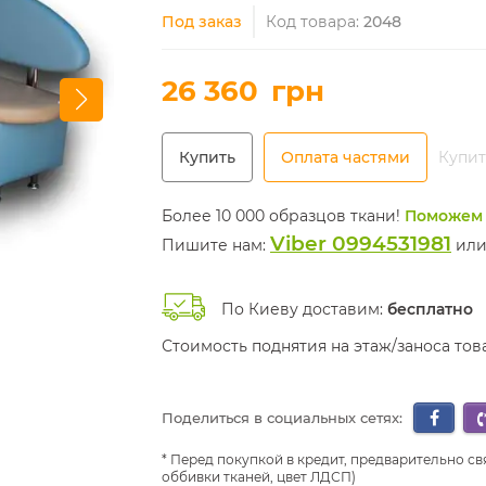
Под заказ
Код товара:
2048
26 360
грн
Купить
Оплата частями
Купит
Более 10 000 образцов ткани!
Поможем 
Viber 0994531981
Пишите нам:
ил
По Киеву доставим:
бесплатно
Стоимость поднятия на этаж/заноса то
Поделиться в социальных сетях:
Перед покупкой в кредит, предварительно св
оббивки тканей, цвет ЛДСП)