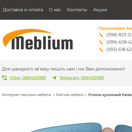
Доставка и оплата
О нас
Контакты
Акции
Принимаем за
(098)-823-12
(099)-608-4
(093)-618-62
sales@mebl
Для швидкого зв'язку пишіть нам і ми Вам допоможемо!
Viber 0994531981
Telegram 0994531981
Интернет-магазин мебели
Мягкая мебель
Уголок кухонный Капе