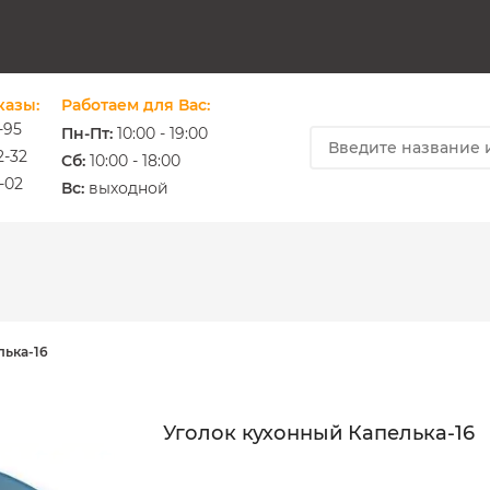
казы:
Работаем для Вас:
-95
Пн-Пт:
10:00 - 19:00
2-32
Cб:
10:00 - 18:00
-02
ium.com.ua
Вс:
выходной
лька-16
Уголок кухонный Капелька-16