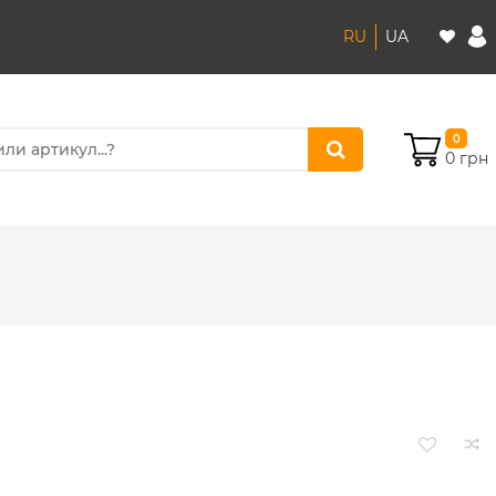
RU
UA
0
0 грн