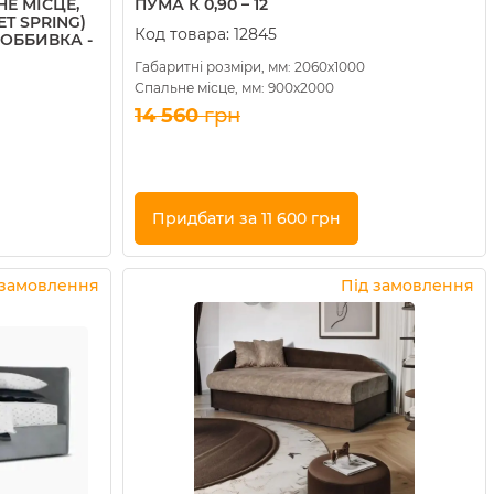
Е МІСЦЕ,
ПУМА К 0,90 – 12
T SPRING)
Код товара:
12845
 ОББИВКА -
Габаритні розміри, мм: 2060х1000
Спальне місце, мм: 900х2000
14 560
грн
Придбати за 11 600 грн
Купити в 1 клік
 замовлення
Під замовлення