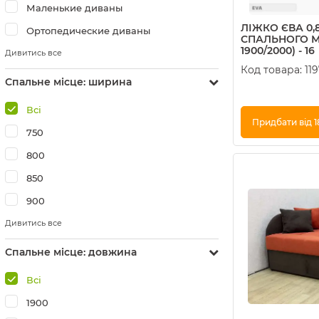
Маленькие диваны
ЛІЖКО ЄВА 0,8
Ортопедические диваны
СПАЛЬНОГО МІ
1900/2000) - 16
Дивитись все
Код товара:
11
Спальне місце: ширина
Всі
Придбати від 1
750
Купити в 1 клік
800
850
900
Дивитись все
Спальне місце: довжина
Всі
1900