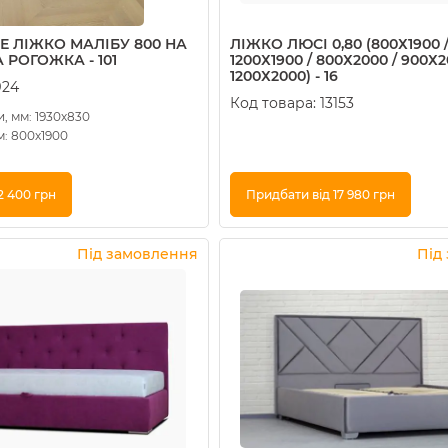
 ЛІЖКО МАЛІБУ 800 НА
ЛІЖКО ЛЮСІ 0,80 (800Х1900 /
 РОГОЖКА - 101
1200Х1900 / 800Х2000 / 900Х2
1200Х2000) - 16
924
Код товара:
13153
, мм: 1930х830
м: 800х1900
2 400 грн
Придбати від 17 980 грн
Купити в 1 клік
Під замовлення
Під