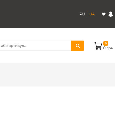
RU
UA
0
0 грн