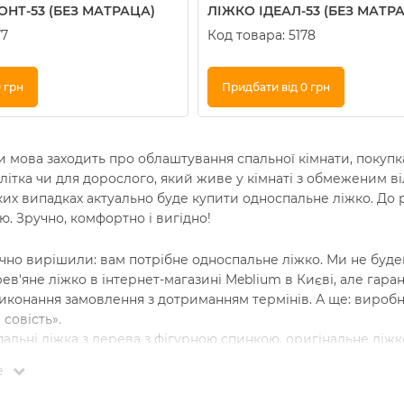
НТ-53 (БЕЗ МАТРАЦА)
ЛІЖКО ІДЕАЛ-53 (БЕЗ МАТР
77
Код товара:
5178
 грн
Придбати від 0 грн
Купити в 1 клік
и мова заходить про облаштування спальної кімнати, покупк
длітка чи для дорослого, який живе у кімнаті з обмеженим 
ких випадках актуально буде купити односпальне ліжко. До 
ю. Зручно, комфортно і вигідно!
чно вирішили: вам потрібне односпальне ліжко. Ми не буде
ев'яне ліжко в інтернет-магазині Meblium в Києві, але гар
виконання замовлення з дотриманням термінів. А ще: виробн
совість».
альні ліжка з дерева з фігурною спинкою, оригінальне ліжк
сними бічними бортиками і зручними висувними ящиками дл
е
мпанії Mebblium - означає отримати виріб, створений «під ва