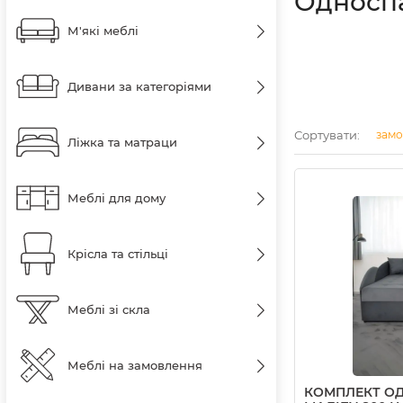
Односпа
М'які меблі
Дивани за категоріями
Сортувати:
замо
Ліжка та матраци
Меблі для дому
Крісла та стільці
Меблі зі скла
Меблі на замовлення
КОМПЛЕКТ О