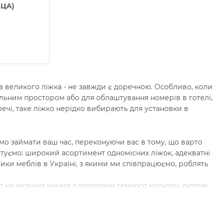
АЦА)
а великого ліжка - не завжди є доречною. Особливо, коли
вільним простором або для облаштування номерів в готелі,
речі, таке ліжко нерідко вибирають для установки в
мо займати ваш час, переконуючи вас в тому, що варто
антуємо: широкий асортимент одномісних ліжок, адекватні
ики меблів в Україні, з якими ми співпрацюємо, роблять
о на низьких ніжках з деревини темного кольору, дитяче
я зберігання білизни: купити односпальне ліжко на
с» і для вас!