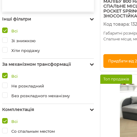
МАЛІБУ 800 Н
СПАЛЬНЕ МІС
POCKET SPRIN
ЗНОСОСТІЙКА 
Інші фільтри
Код товара:
13
Всі
Габаритні розміри
Спальне місце, м
Зі знижкою
Хіти продажу
Придбати від 2
За механізмом трансформації
Купити в 1 клік
Всі
Топ продажів
Не розкладний
Без розкладного механізму
Комплектація
Всі
Со спальным местом