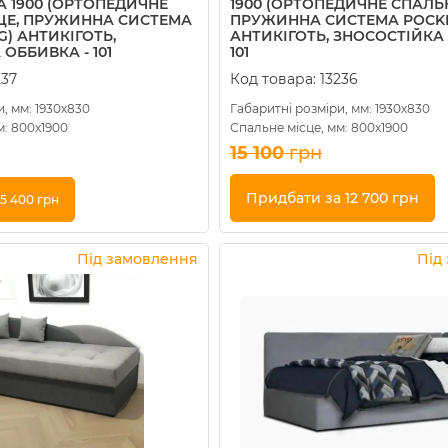
А 1900 (ОРТОПЕДИЧНЕ
1900 (ОРТОПЕДИЧНЕ СПАЛЬН
ЦЕ, ПРУЖИННА СИСТЕМА
ПРУЖИННА СИСТЕМА POCKE
G) АНТИКІГОТЬ,
АНТИКІГОТЬ, ЗНОСОСТІЙКА
ОББИВКА - 101
101
237
Код товара:
13236
, мм: 1930х830
Габаритні розміри, мм: 1930х830
м: 800х1900
Спальне місце, мм: 800х1900
15 100
грн
Придбати за 12 700 грн
5 400 грн
Купити в 1 клік
Під замовлення
Під