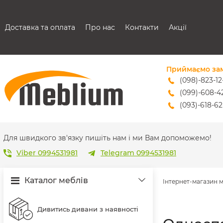
Доставка та оплата
Про нас
Контакти
Акції
Приймаємо за
(098)-823-12
(099)-608-4
(093)-618-62
sales@mebl
Для швидкого зв'язку пишіть нам і ми Вам допоможемо!
Viber 0994531981
Telegram 0994531981
Каталог меблів
Інтернет-магазин 
Дивитись дивани з наявності