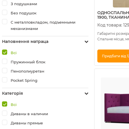
З подушками
ОДНОСПАЛЬНЕ
Без подушок
1900, ТКАНИНА
С металловкладом, подъемными
Код товара:
12
механизмами
Габаритні розміри
Спальне місце, м
Наповнення матраца
Всі
Придбати від 1
Пружинный блок
Купити в 1 клік
Пенополиуретан
Pocket Spring
Категорія
Всі
Диваны в наличии
Диваны прямые