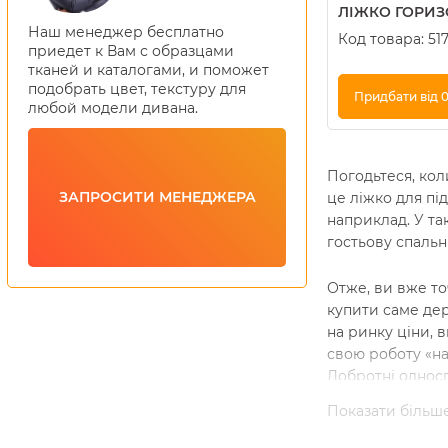
ЛІЖКО ГОРИЗО
Наш менеджер бесплатно
Код товара:
51
приедет к Вам с образцами
тканей и каталогами, и поможет
подобрать цвет, текстуру для
Придбати від 0
любой модели дивана.
Купити в 1 клік
Погодьтеся, кол
ЗАПРОСИТИ МЕНЕДЖЕРА
це ліжко для пі
наприклад. У та
гостьову спальн
Отже, ви вже то
купити саме дер
на ринку ціни, 
свою роботу «на 
Добротні односп
ліжечко із захи
Показати більш
замовлення в ко