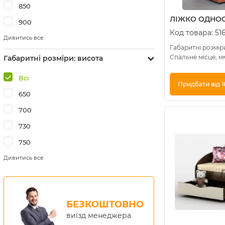
850
ЛІЖКО ОДНОС
900
Код товара:
51
Дивитись все
Габаритні розмір
Спальне місце, м
Габаритні розміри: висота
Всі
Придбати від 1
650
Купити в 1 клік
700
730
750
Дивитись все
БЕЗКОШТОВНО
виїзд менеджера