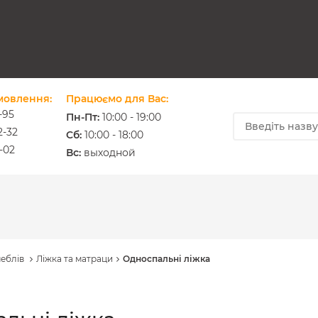
мовлення:
Працюємо для Вас:
-95
Пн-Пт:
10:00 - 19:00
2-32
Cб:
10:00 - 18:00
-02
ium.com.ua
Вс:
выходной
меблів
Ліжка та матраци
Односпальні ліжка