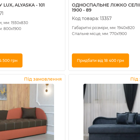
LUX, ALYASKA - 101
ОДНОСПАЛЬНЕ ЛІЖКО СЕЛІН
1900 - 89
71
Код товара:
13357
, мм: 1930х830
Габаритні розміри, мм: 1940х820
м: 800х1900
Спальне місце, мм: 770х1900
4 500 грн
Придбати від 18 400 грн
Купити в 1 клік
Під замовлення
Під