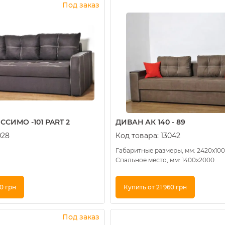
Под заказ
СИМО -101 PART 2
ДИВАН АК 140 - 89
028
Код товара:
13042
Габаритные размеры, мм: 2420х10
Спальное место, мм: 1400х2000
60 грн
Купить от 21 960 грн
к
Купить в 1 клик
Под заказ