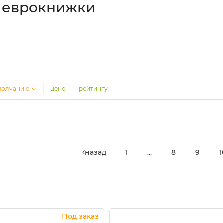
 еврокнижки
молчанию
цене
рейтингу
назад
1
...
8
9
1
Под заказ