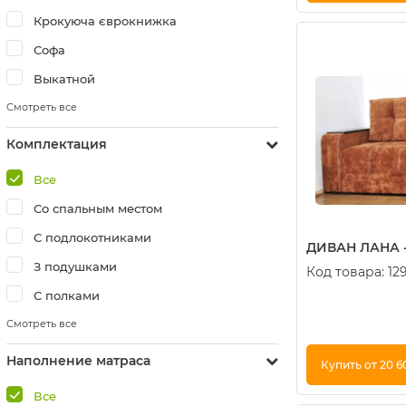
Крокуюча єврокнижка
Купить в 1 кли
Софа
Выкатной
Смотреть все
Комплектация
Все
Со спальным местом
С подлокотниками
ДИВАН ЛАНА -
З подушками
Код товара:
12
С полками
Смотреть все
Наполнение матраса
Купить от 20 6
Все