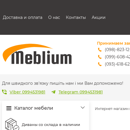
Доставка и оплата
О нас
Контакты
Акции
Принимаем за
(098)-823-12
(099)-608-4
(093)-618-62
sales@mebl
Для швидкого зв'язку пишіть нам і ми Вам допоможемо!
Viber 0994531981
Telegram 0994531981
Каталог мебели
Интернет-магазин
Диваны со склада в наличии