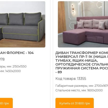
АН ФЛОРЕНС - 104
ДИВАН ТРАНСФОРМЕР КОМ
УНИВЕРСАЛ ПР-Т-1К (НИША
078
ТУМБАХ, ЯЩИК-НИША,
ОРТОПЕДИЧЕСКОЕ СПАЛЬНО
ры, мм: 2150х1550
ПРУЖИННАЯ СИСТЕМА POCK
мм: 1450х2000
- 89
Код товара:
13355
Габаритные размеры, мм: 2700х167
Спальное место, мм: 1600х2000
00 грн
Купить от 31 600 грн