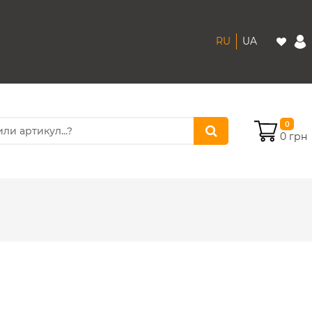
RU
UA
0
0 грн