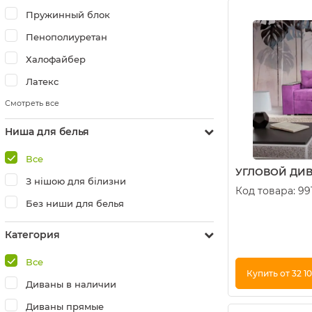
Купить в 1 кли
Пружинный блок
Пенополиуретан
Халофайбер
Латекс
Смотреть все
Ниша для белья
Все
УГЛОВОЙ ДИВ
З нішою для білизни
Код товара:
99
Без ниши для белья
Категория
Все
Купить от 32 1
Диваны в наличии
Купить в 1 кли
Диваны прямые