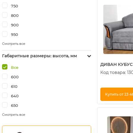
750
800
900
950
Смотреть все
Габаритные размеры: высота, мм
ДИВАН КУБУС 
Все
Код товара:
13
600
610
Купить от 23 4
640
650
Купить в 1 кли
Смотреть все