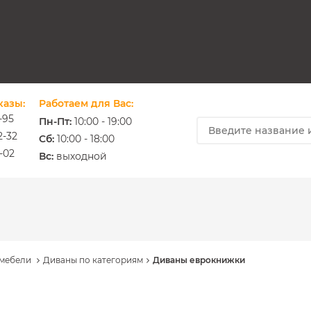
казы:
Работаем для Вас:
-95
Пн-Пт:
10:00 - 19:00
2-32
Cб:
10:00 - 18:00
-02
ium.com.ua
Вс:
выходной
 мебели
Диваны по категориям
Диваны еврокнижки