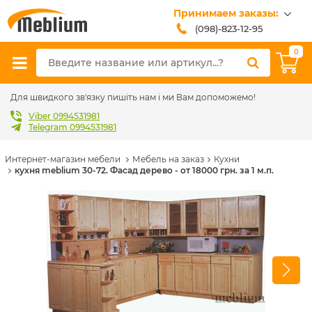
Принимаем заказы:
(098)-823-12-95
(099)-608-42-32
0
(093)-618-62-02
sales@meblium.com.ua
Для швидкого зв'язку пишіть нам і ми Вам допоможемо!
Viber 0994531981
Telegram 0994531981
Интернет-магазин мебели
Мебель на заказ
Кухни
кухня meblium 30-72. Фасад дерево - от 18000 грн. за 1 м.п.