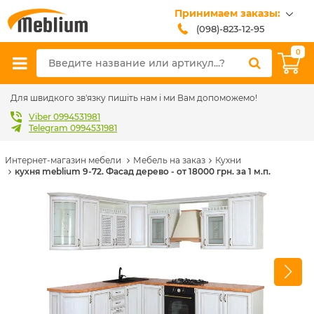
Принимаем заказы:
(098)-823-12-95
(099)-608-42-32
0
(093)-618-62-02
sales@meblium.com.ua
Для швидкого зв'язку пишіть нам і ми Вам допоможемо!
Viber 0994531981
Telegram 0994531981
Интернет-магазин мебели
Мебель на заказ
Кухни
кухня meblium 9-72. Фасад дерево - от 18000 грн. за 1 м.п.