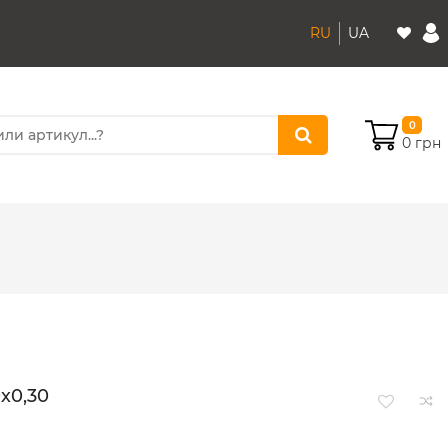
RU
UA
0
0 грн
х0,30