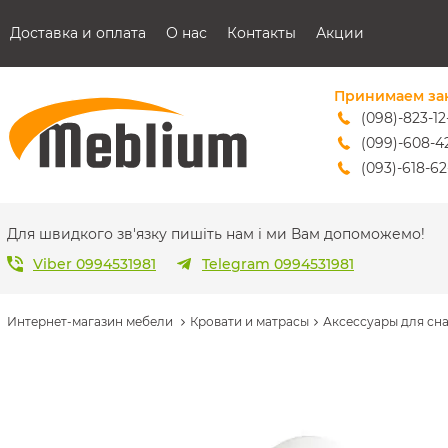
Доставка и оплата
О нас
Контакты
Акции
Принимаем за
(098)-823-12
(099)-608-4
(093)-618-62
sales@mebl
Для швидкого зв'язку пишіть нам і ми Вам допоможемо!
Viber 0994531981
Telegram 0994531981
Интернет-магазин мебели
Кровати и матрасы
Аксессуары для сн