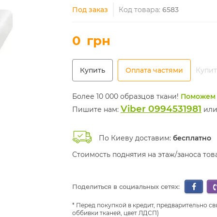
Под заказ
Код товара:
6583
0
грн
Купить
Оплата частями
Купит
Более 10 000 образцов ткани!
Поможем 
Viber 0994531981
Пишите нам:
ил
По Киеву доставим:
бесплатно
Стоимость поднятия на этаж/заноса то
Поделиться в социальных сетях:
Перед покупкой в кредит, предварительно св
оббивки тканей, цвет ЛДСП)