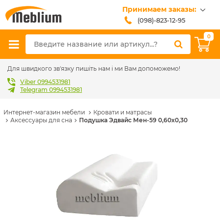
Принимаем заказы:
(098)-823-12-95
(099)-608-42-32
0
(093)-618-62-02
sales@meblium.com.ua
Для швидкого зв'язку пишіть нам і ми Вам допоможемо!
Viber 0994531981
Telegram 0994531981
Интернет-магазин мебели
Кровати и матрасы
Аксессуары для сна
Подушка Эдвайс Мен-59 0,60х0,30