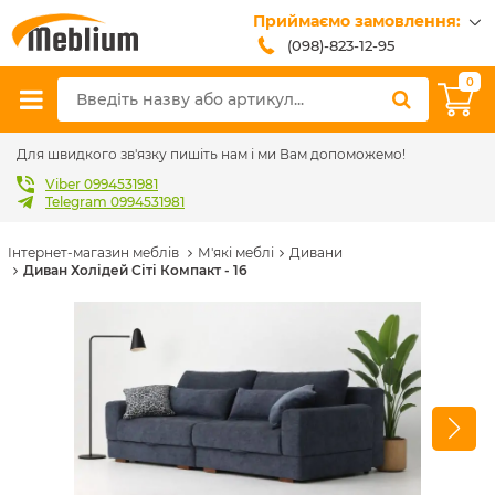
Приймаємо замовлення:
(098)-823-12-95
(099)-608-42-32
0
(093)-618-62-02
sales@meblium.com.ua
Для швидкого зв'язку пишіть нам і ми Вам допоможемо!
Viber 0994531981
Telegram 0994531981
Інтернет-магазин меблів
М'які меблі
Дивани
Диван Холідей Сіті Компакт - 16