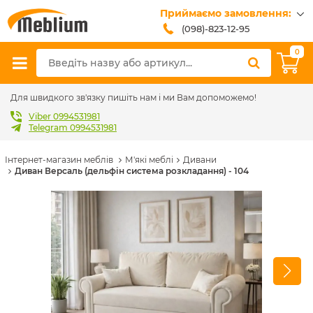
Приймаємо замовлення:
(098)-823-12-95
(099)-608-42-32
0
(093)-618-62-02
sales@meblium.com.ua
Для швидкого зв'язку пишіть нам і ми Вам допоможемо!
Viber 0994531981
Telegram 0994531981
Інтернет-магазин меблів
М'які меблі
Дивани
Диван Версаль (дельфін система розкладання) - 104