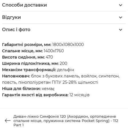
Способи доставки
Відгуки
Опис і фото
Габаритні розміри, мм:
1800х1080х1000
Спальне місце, мм:
1400х1760
Висота сидіння, мм:
470
Ширина підлокітника, мм:
200
Механізм трансформації:
дельфін
Наповнювач:
блок з букових ламель, войлок, синтепон,
повсть, пінополіуретан ППУ 25-28% щільності
Ніша для білизни:
немає
Гарантія якості від виробника:
12 місяців
Диван-ліжко Симфонія 120 (Акордеон, ортопедичне
спальне місце, пружинна система Pocket Spring) - 112
Part 1