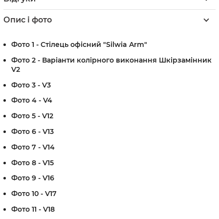
Опис і фото
Фото 1 - Стілець офісний "Silwia Arm"
Фото 2 - Варіанти колірного виконання Шкірзамінник
V2
Фото 3 - V3
Фото 4 - V4
Фото 5 - V12
Фото 6 - V13
Фото 7 - V14
Фото 8 - V15
Фото 9 - V16
Фото 10 - V17
Фото 11 - V18