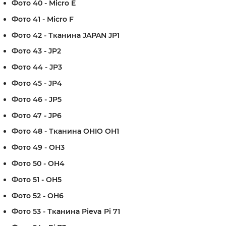
Фото 40 - Micro E
Фото 41 - Micro F
Фото 42 - Тканина JAPAN JP1
Фото 43 - JP2
Фото 44 - JP3
Фото 45 - JP4
Фото 46 - JP5
Фото 47 - JP6
Фото 48 - Тканина OHIO OH1
Фото 49 - OH3
Фото 50 - OH4
Фото 51 - OH5
Фото 52 - OH6
Фото 53 - Тканина Pieva Pi 71