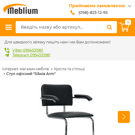
Приймаємо замовлення:
(098)-823-12-95
(099)-608-42-32
0
(093)-618-62-02
sales@meblium.com.ua
Для швидкого зв'язку пишіть нам і ми Вам допоможемо!
Viber 0994531981
Telegram 0994531981
Інтернет-магазин меблів
Крісла та стільці
Стул офісний "Silwia Arm"