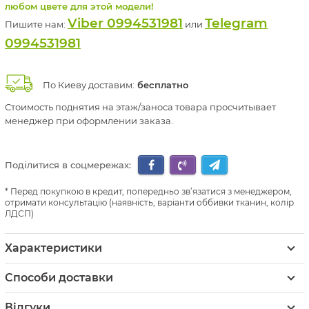
любом цвете для этой модели!
Viber 0994531981
Telegram
Пишите нам:
или
0994531981
По Киеву доставим:
бесплатно
Стоимость поднятия на этаж/заноса товара просчитывает
менеджер при оформлении заказа.
Поділитися в соцмережах:
Перед покупкою в кредит, попередньо зв’язатися з менеджером,
отримати консультацію (наявність, варіанти оббивки тканин, колір
ЛДСП)
Характеристики
Способи доставки
Відгуки