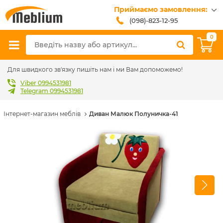
Приймаємо замовлення:
(098)-823-12-95
(099)-608-42-32
0
(093)-618-62-02
sales@meblium.com.ua
Для швидкого зв'язку пишіть нам і ми Вам допоможемо!
Viber 0994531981
Telegram 0994531981
Інтернет-магазин меблів
Диван Малюк Полуничка-41