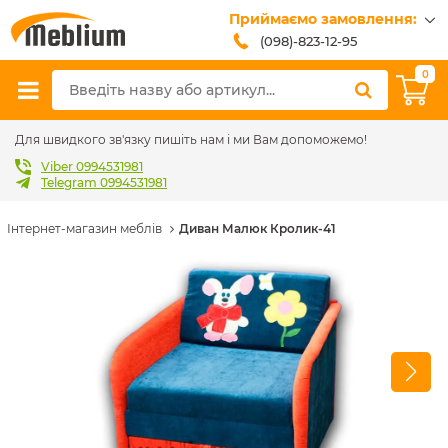
Приймаємо замовлення:
(098)-823-12-95
(099)-608-42-32
0
(093)-618-62-02
sales@meblium.com.ua
Для швидкого зв'язку пишіть нам і ми Вам допоможемо!
Viber 0994531981
Telegram 0994531981
Інтернет-магазин меблів
Диван Малюк Кролик-41