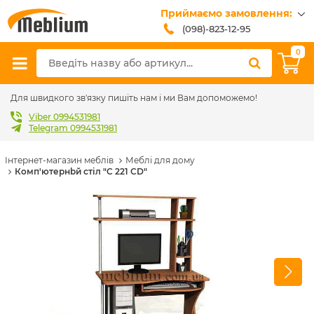
Приймаємо замовлення:
(098)-823-12-95
(099)-608-42-32
0
(093)-618-62-02
sales@meblium.com.ua
Для швидкого зв'язку пишіть нам і ми Вам допоможемо!
Viber 0994531981
Telegram 0994531981
Інтернет-магазин меблів
Меблі для дому
Комп'ютернbй стіл "C 221 CD"