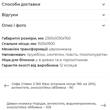
Способи доставки
Відгуки
Опис і фото
Габаритні розміри, мм:
2300х1030х760
Спальне місце, мм:
1500х1900
Механізм трансформації:
єврокнижка
Наповнювач:
пружблок, синтепон, повсть, пінополіуретан
Ніша для білизни:
є в дивані та в підлокітниках
Гарантія якості від виробника:
12 місяців
Софа Стівен 2 160 New (спальне місце 160 на 200),
антикіготь, зносостійка оббивка - 90
Диван-книжка Норідж, антикіготь, водонепроникна,
зносостійка оббивка – 109