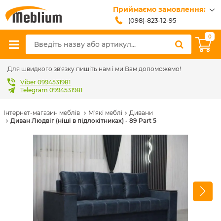
Приймаємо замовлення:
(098)-823-12-95
(099)-608-42-32
0
(093)-618-62-02
sales@meblium.com.ua
Для швидкого зв'язку пишіть нам і ми Вам допоможемо!
Viber 0994531981
Telegram 0994531981
Інтернет-магазин меблів
М'які меблі
Дивани
Диван Людвіг (ніші в підлокітниках) - 89 Part 5