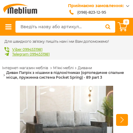
Приймаємо замовлення:
(098)-823-12-95
(099)-608-42-32
0
(093)-618-62-02
sales@meblium.com.ua
Для швидкого зв'язку пишіть нам і ми Вам допоможемо!
Viber 0994531981
Telegram 0994531981
Інтернет-магазин меблів
М'які меблі
Дивани
Диван Патрік з нішами в підлокітниках (ортопедичне спальне
місце, пружинна система Pocket Spring) - 89 part 3