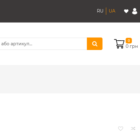
RU
UA
0
0 грн