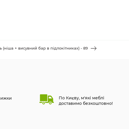
 (ніша + висувний бар в підлокітниках) - 89
По Києву, м'які меблі
нижки
доставимо безкоштовно!