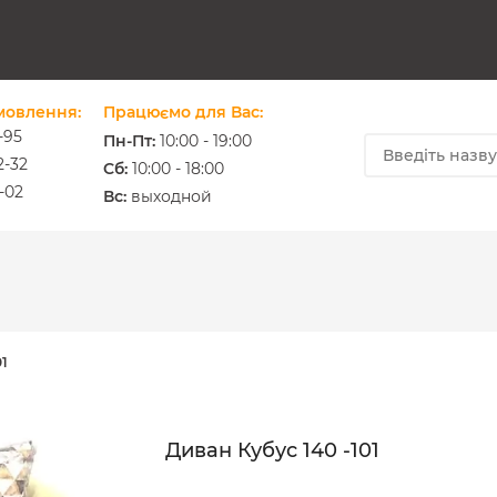
мовлення:
Працюємо для Вас:
-95
Пн-Пт:
10:00 - 19:00
2-32
Cб:
10:00 - 18:00
-02
ium.com.ua
Вс:
выходной
01
Диван Кубус 140 -101