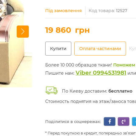
Під замовлення
Код товара:
12527
19 860
грн
Купити
Оплата частинами
Куп
Более 10 000 образцов ткани!
Поможем 
Viber 0994531981
Пишите нам:
ил
По Киеву доставим:
бесплатно
Стоимость поднятия на этаж/заноса то
Поділитися в соцмережах:
Перед покупкою в кредит, попередньо зв’язат