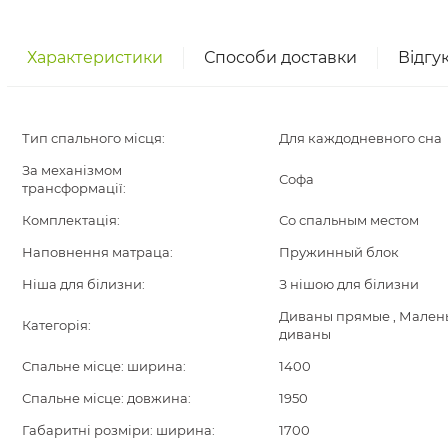
Характеристики
Способи доставки
Відгу
Тип спального місця:
Для каждодневного сна
За механізмом
Софа
трансформації:
Комплектація:
Со спальным местом
Наповнення матраца:
Пружинный блок
Ніша для білизни:
З нішою для білизни
Диваны прямые , Малень
Категорія:
диваны
Спальне місце: ширина:
1400
Спальне місце: довжина:
1950
Габаритні розміри: ширина:
1700