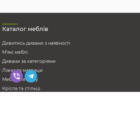
Каталог меблів
Дивитись дивани з наявності
М'які меблі
Дивани за категоріями
Ліжка та матраци
Меблі для дому
Крісла та стільці
Меблі зі скла
Дивитись все
Диваны в Интернет-магазине Меблиум
© Meblium.com.ua 2009-2026. All Rights Reserved.