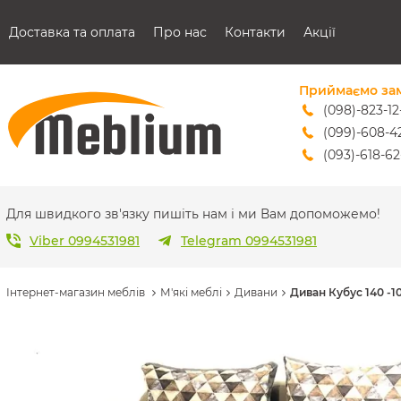
Доставка та оплата
Про нас
Контакти
Акції
Приймаємо за
(098)-823-12
(099)-608-4
(093)-618-62
sales@mebl
Для швидкого зв'язку пишіть нам і ми Вам допоможемо!
Viber 0994531981
Telegram 0994531981
Інтернет-магазин меблів
М'які меблі
Дивани
Диван Кубус 140 -1