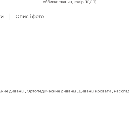
оббивки тканин, колір ЛДСП)
ки
Опис і фото
кие диваны , Ортопедические диваны , Диваны кровати , Раскла