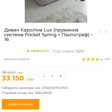
Диван Кароліна Lux (пружинна
система Pocket Spring + Пантограф) –
16
В наявності
Код товара:
13201
(
21
)
ЗАЛИШИТИ ВІДГУК
38 600
грн
−
+
33 150
грн
Габаритні розміри, мм: 2700х1070х700
Спальне місце, мм: 1550х2000
Додати в кошик