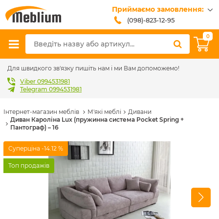
Приймаємо замовлення:
(098)-823-12-95
(099)-608-42-32
0
(093)-618-62-02
sales@meblium.com.ua
Для швидкого зв'язку пишіть нам і ми Вам допоможемо!
Viber 0994531981
Telegram 0994531981
Інтернет-магазин меблів
М'які меблі
Дивани
Диван Кароліна Lux (пружинна система Pocket Spring +
Пантограф) – 16
Суперціна
-14.12 %
Топ продажів