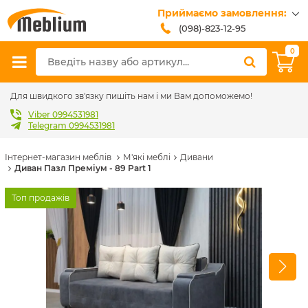
Приймаємо замовлення:
(098)-823-12-95
(099)-608-42-32
0
(093)-618-62-02
sales@meblium.com.ua
Для швидкого зв'язку пишіть нам і ми Вам допоможемо!
Viber 0994531981
Telegram 0994531981
Інтернет-магазин меблів
М'які меблі
Дивани
Диван Пазл Преміум - 89 Part 1
Топ продажів