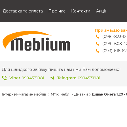
Доставка та оплата
Про нас
Контакти
Акції
Приймаємо за
(098)-823-12
(099)-608-4
(093)-618-62
sales@mebl
Для швидкого зв'язку пишіть нам і ми Вам допоможемо!
Viber 0994531981
Telegram 0994531981
Інтернет-магазин меблів
М'які меблі
Дивани
Диван Омега 1,20 - 