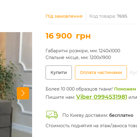
Під замовлення
Код товара:
7695
16 900
грн
Габаритні розміри, мм: 1240х1000
Спальне місце, мм: 1200х1900
Купити
Оплата частинами
Куп
Более 10 000 образцов ткани!
Поможем 
Viber 0994531981
Пишите нам:
ил
По Киеву доставим:
бесплатно
Стоимость поднятия на этаж/заноса то