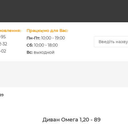
мовлення:
Працюємо для Вас:
-95
Пн-Пт:
10:00 - 19:00
2-32
Cб:
10:00 - 18:00
-02
ium.com.ua
Вс:
выходной
89
Диван Омега 1,20 - 89