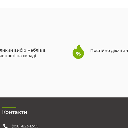
ликий вибір меблів в
Постійно діючі з
явності на складі
Контакти
(098)-823-12-95