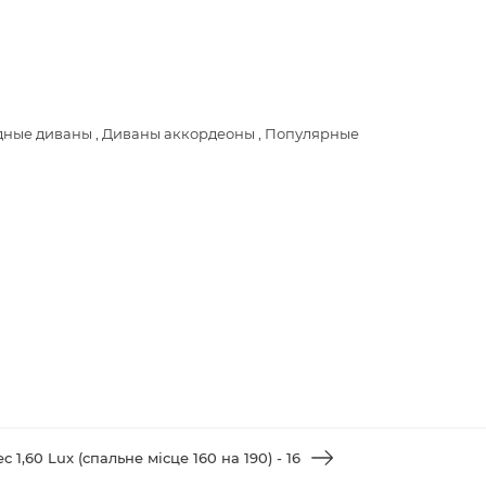
дные диваны , Диваны аккордеоны , Популярные
 1,60 Lux (спальне місце 160 на 190) - 16