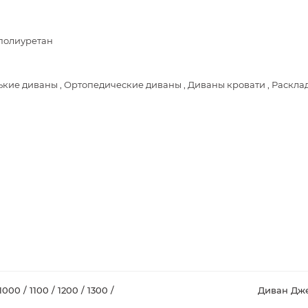
полиуретан
кие диваны , Ортопедические диваны , Диваны кровати , Раскла
0 / 1100 / 1200 / 1300 /
Диван Джес