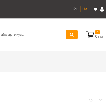
RU
UA
0
0 грн