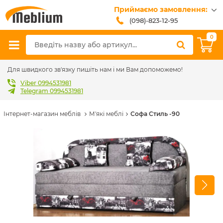
Приймаємо замовлення:
(098)-823-12-95
(099)-608-42-32
0
(093)-618-62-02
sales@meblium.com.ua
Для швидкого зв'язку пишіть нам і ми Вам допоможемо!
Viber 0994531981
Telegram 0994531981
Інтернет-магазин меблів
М'які меблі
Софа Стиль -90