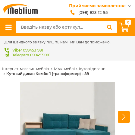
Приймаємо замовлення:
(098)-823-12-95
(099)-608-42-32
0
(093)-618-62-02
sales@meblium.com.ua
Для швидкого зв'язку пишіть нам і ми Вам допоможемо!
Viber 0994531981
Telegram 0994531981
Інтернет-магазин меблів
М'які меблі
Кутові дивани
Кутовий диван Комбо 1 (трансформер) – 89