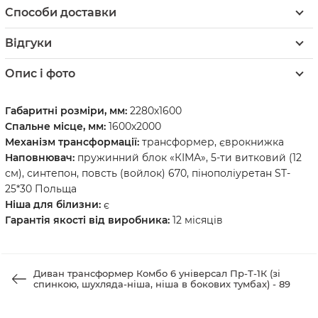
Способи доставки
Відгуки
Опис і фото
Габаритні розміри, мм:
2280х1600
Спальне місце, мм:
1600х2000
Механізм трансформації:
трансформер, єврокнижка
Наповнювач:
пружинний блок «КІМА», 5-ти витковий (12
см), синтепон, повсть (войлок) 670, пінополіуретан ST-
25*30 Польща
Ніша для білизни:
є
Гарантія якості від виробника:
12 місяців
Диван трансформер Комбо 6 універсал Пр-Т-1К (зі
спинкою, шухляда-ніша, ніша в бокових тумбах) - 89