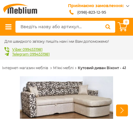
Приймаємо замовлення:
(098)-823-12-95
(099)-608-42-32
0
(093)-618-62-02
sales@meblium.com.ua
Для швидкого зв'язку пишіть нам і ми Вам допоможемо!
Viber 0994531981
Telegram 0994531981
Інтернет-магазин меблів
М'які меблі
Кутовий диван Віконт - 41