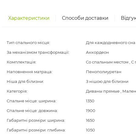
Характеристики
Способи доставки
Відгу
Тип спального місця:
Для каждодневного сна
За механізмом трансформації:
Аккордеон
Комплектація:
Со спальным местом , С
Наповнення матраца:
Пенополиуретан
Ніша для білизни:
З нішою для білизни
Категорія:
Диваны прямые , Мален
Спальне місце: ширина:
1350
Спальне місце: довжина:
1900
Габаритні розміри: ширина:
1650
Габаритні розміри: глибина:
1050