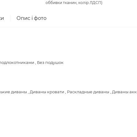
оббивки тканин, колір ЛДСП)
ки
Опис і фото
 подлокотниками , Без подушок
ькие диваны , Диваны кровати , Раскладные диваны , Диваны ак