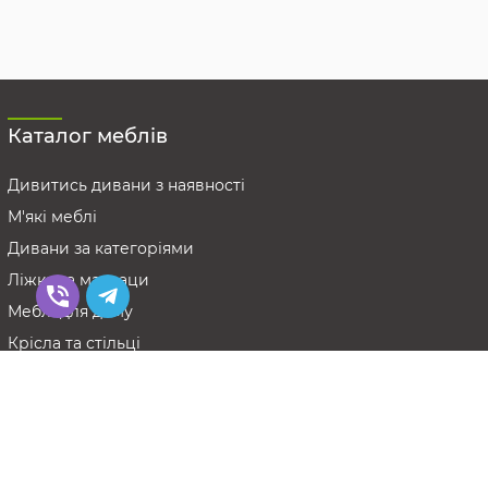
Каталог меблів
Дивитись дивани з наявності
М'які меблі
Дивани за категоріями
Ліжка та матраци
Меблі для дому
Крісла та стільці
Меблі зі скла
Дивитись все
Диваны в Интернет-магазине Меблиум