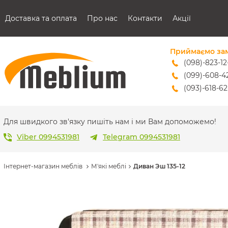
Доставка та оплата
Про нас
Контакти
Акції
Приймаємо за
(098)-823-12
(099)-608-4
(093)-618-62
sales@mebl
Для швидкого зв'язку пишіть нам і ми Вам допоможемо!
Viber 0994531981
Telegram 0994531981
Інтернет-магазин меблів
М'які меблі
Диван Эш 135-12