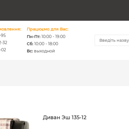
мовлення:
Працюємо для Вас:
-95
Пн-Пт:
10:00 - 19:00
2-32
Cб:
10:00 - 18:00
-02
ium.com.ua
Вс:
выходной
Диван Эш 135-12