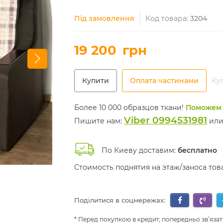
Під замовлення
Код товара:
3204
19 200
грн
Купити
Оплата частинами
Куп
Более 10 000 образцов ткани!
Поможем 
Viber 0994531981
Пишите нам:
ил
По Киеву доставим:
бесплатно
Стоимость поднятия на этаж/заноса то
Поділитися в соцмережах:
Перед покупкою в кредит, попередньо зв’язат